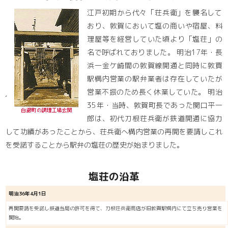
江戸初期から代々「荘兵衛」を襲名して
おり、敦賀において塩の商いや宿屋、料
理屋等を経営していた頃より「塩荘」の
名で呼ばれておりました。 明治17年・長
浜一金ケ崎間の敦賀線開通と同時に敦買
駅構内営業の駅弁業者は存在していたが
営業不振のため長く休業していた。 明治
35年・当時、敦賀町長であった関口平一
郎は、初代刀根荘兵衛が鉄道開通に協力
して功績があったことから、荘兵衛へ構内営業の再開を要請しこれ
を受諾することから駅弁の塩荘の歴史が始まりました。
塩荘の沿革
明治36年4月1日
再開要請を受諾し鉄道当局の許可を得て、刀根荘兵衛商店が旧敦賀駅構内にて立ち売り営業を
開始。