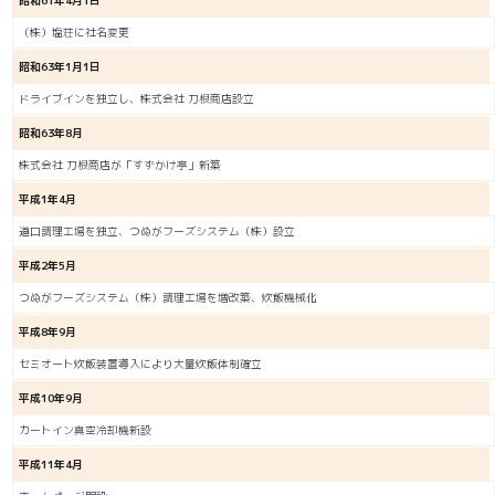
（株）塩荘に社名変更
昭和63年1月1日
ドライブインを独立し、株式会社 刀根商店設立
昭和63年8月
株式会社 刀根商店が「すずかけ亭」新築
平成1年4月
道口調理工場を独立、つぬがフーズシステム（株）設立
平成2年5月
つぬがフーズシステム（株）調理工場を増改築、炊飯機械化
平成8年9月
セミオート炊飯装置導入により大量炊飯体制確立
平成10年9月
カートイン真空冷却機新設
平成11年4月