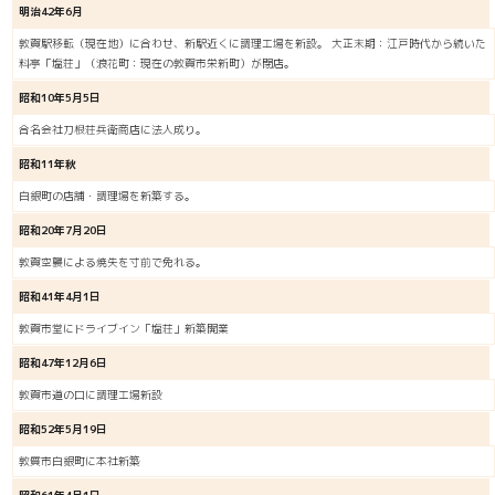
明治42年6月
敦賀駅移転（現在地）に合わせ、新駅近くに調理工場を新設。 大正末期：江戸時代から続いた
料亭「塩荘」（浪花町：現在の敦賀市栄新町）が閉店。
昭和10年5月5日
合名会社刀根荘兵衛商店に法人成り。
昭和11年秋
白銀町の店舗・調理場を新築する。
昭和20年7月20日
敦賀空襲による焼失を寸前で免れる。
昭和41年4月1日
敦賀市堂にドライブイン「塩荘」新築開業
昭和47年12月6日
敦賀市道の口に調理工場新設
昭和52年5月19日
敦質市白銀町に本社新築
昭和61年4月1日