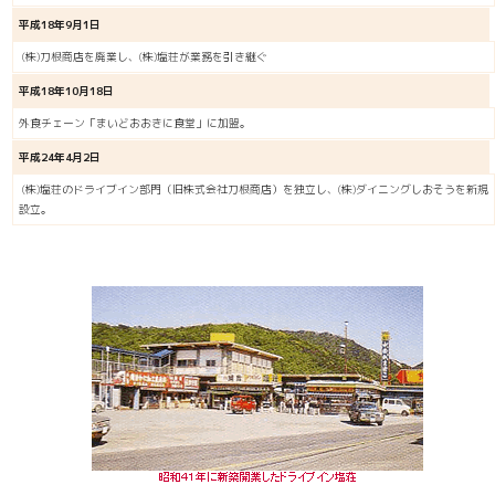
平成18年9月1日
(株)刀根商店を廃業し、(株)塩荘が業務を引き継ぐ
平成18年10月18日
外食チェーン「まいどおおきに食堂」に加盟。
平成24年4月2日
(株)塩荘のドライブイン部門（旧株式会社刀根商店）を独立し、(株)ダイニングしおそうを新規
設立。