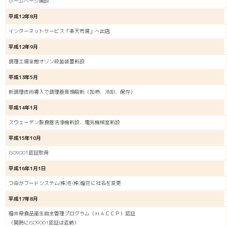
ホームページ開設
平成12年8月
インターネットサービス「楽天市場」へ出店
平成12年9月
調理工場全館オゾン殺菌装置新設
平成13年5月
新調理技術導入で調理器具類刷新（加熱、冷却、保存）
平成14年1月
スウェーデン製食器洗浄機新設、電気機械室新設
平成15年10月
ISO9001認証取得
平成16年1月1日
つぬがフードシステム(株)を(株)塩荘に社名を変更
平成17年8月
福井県食品衛生自主管理プログラム（ＨＡＣＣＰ）認証
（同時にISO9001認証は返納）